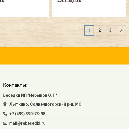
0 ₽
420 000,00 ₽
1
2
3
Контакты:
Беседки ИП "Небыков О. П"
Лыткино, Солнечногорский р-н, МО
+7 (499) 390-73-98
mail@rebesedki.ru