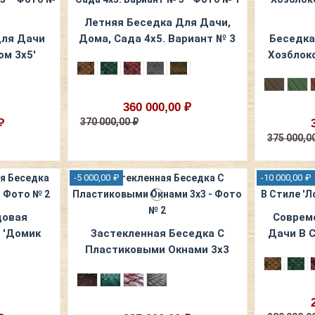
Летняя Беседка Для Дачи,
Для Дачи
Дома, Сада 4х5. Вариант № 3
Беседка
ом 3х5'
Хозблоко
360 000,00 ₽
370 000,00 ₽
₽
375 000,0
-5 000,00 ₽
-10 000,00 ₽
довая
Соврем
 'Домик
Застекленная Беседка С
Дачи В С
Пластиковыми Окнами 3х3