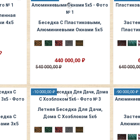
ленная
чи 4х5
Беседка С Пластиковыми,
Застек
Алюминиевыми Окнами 5х5
Пласти
₽
440 000,00 ₽
540 000,00 ₽
640 000,0
-10 000,00 ₽
-90 000,00 ₽
Летняя Беседка Для Дачи,
седка С
Дома С Хозблоком 5х6
Застек
ами 3х5
Алюмин