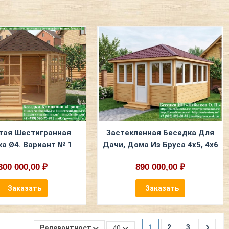
тая Шестигранная
Застекленная Беседка Для
а Ø4. Вариант № 1
Дачи, Дома Из Бруса 4х5, 4х6
300 000,00 ₽
890 000,00 ₽
Заказать
Заказать
Релевантность
1
2
3
40