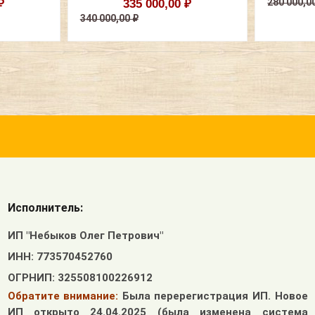
280 000,0
₽
335 000,00 ₽
340 000,00 ₽
Исполнитель:
ИП "Небыков Олег Петрович"
ИНН: 773570452760
ОГРНИП: 325508100226912
Обратите внимание:
Была перерегистрация ИП. Новое
ИП открыто 24.04.2025 (была изменена система