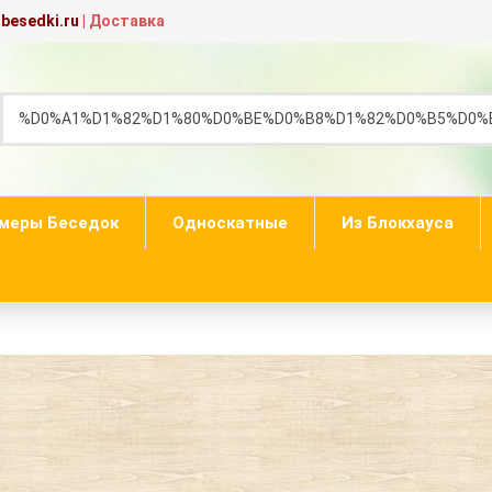
besedki.ru
|
Доставка
меры Беседок
Односкатные
Из Блокхауса