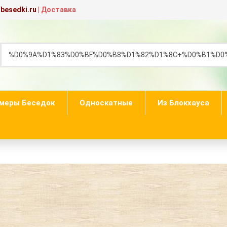
besedki.ru
|
Доставка
меры Беседок
Односкатные
Из Блокхауса