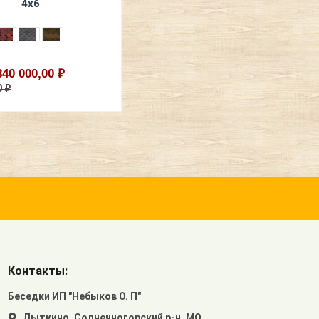
4х6
340 000,00 ₽
0 ₽
Контакты:
Беседки ИП "Небыков О. П"
Лыткино, Солнечногорский р-н, МО