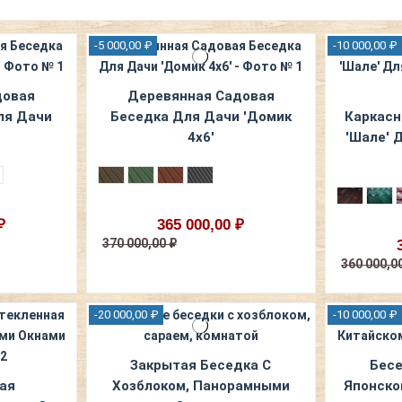
-5 000,00 ₽
-10 000,00 ₽
довая
Деревянная Садовая
ля Дачи
Беседка Для Дачи 'Домик
Каркасн
4х6'
'Шале' 
₽
365 000,00 ₽
370 000,00 ₽
360 000,0
-20 000,00 ₽
-10 000,00 ₽
Закрытая Беседка С
Бесе
ая
Хозблоком, Панорамными
Японско