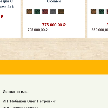
седка С
Окнами
ами 4х6
 ₽
775 000,00 ₽
795 000,00 ₽
350 000,0
Исполнитель:
ИП "Небыков Олег Петрович"